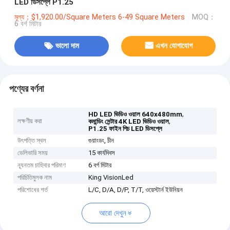
LED ডিসপ্লে P1.25
মূল্য：$1,920.00/Square Meters 6-49 Square Meters
MOQ：
6 বর্গ মিটার
ভালো দাম
এখন যোগাযোগ
পণ্যের বর্ণনা
,
HD LED ভিডিও ওয়াল 640x480mm
লক্ষণীয় করা
,
কমান্ডিং সেন্টার 4K LED ভিডিও ওয়াল
P1.25 ফাইন পিচ LED ডিসপ্লে
উৎপত্তি স্থল
গুয়াংডং, চীন
ডেলিভারি সময়
15 কার্যদিবস
ন্যূনতম চাহিদার পরিমাণ
6 বর্গ মিটার
পরিচিতিমুলক নাম
King VisionLed
পরিশোধের শর্ত
L/C, D/A, D/P, T/T, ওয়েস্টার্ন ইউনিয়ন
আরো দেখুন