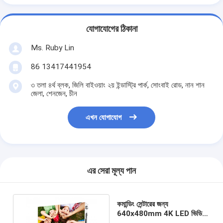
যোগাযোগের ঠিকানা
Ms. Ruby Lin
86 13417441954
৩ তলা ৪র্থ ব্লক, জিলি বাইওয়াং ২য় ইন্ডাস্ট্রি পার্ক, সোংবাই রোড, নান শান
জেলা, শেনজেন, চীন
এখন যোগাযোগ
এর সেরা মূল্য পান
কমান্ডিং সেন্টারের জন্য
640x480mm 4K LED ভিডিও
ওয়াল ফাইন পিচ HD LED ডিসপ্লে