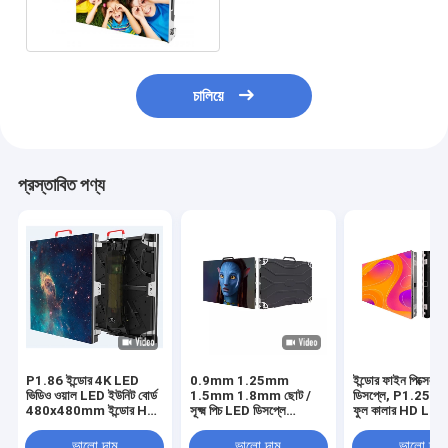
P1.25
চালিয়ে
প্রস্তাবিত পণ্য
P1.86 ইন্ডোর 4K LED
0.9mm 1.25mm
ইন্ডোর ফাইন পিক্সেল 
ভিডিও ওয়াল LED ইউনিট বোর্ড
1.5mm 1.8mm ছোট /
ডিসপ্লে, P1.25 P
480x480mm ইন্ডোর HD
সূক্ষ্ম পিচ LED ডিসপ্লে
ফুল কালার HD LED 
LED ডিসপ্লে স্ক্রীন
320x160mm
ওয়াল
ভালো দাম
ভালো দাম
ভালো দাম