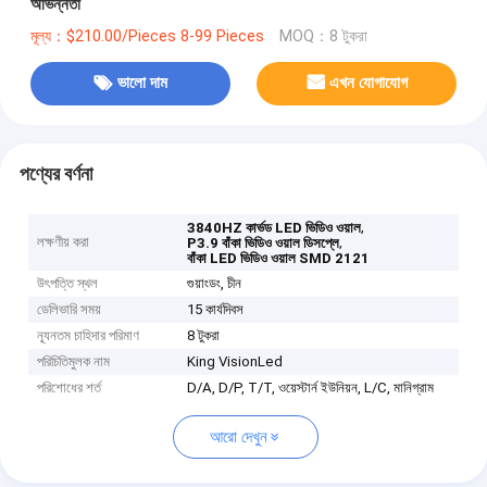
অভিন্নতা
মূল্য：$210.00/Pieces 8-99 Pieces
MOQ：8 টুকরা
ভালো দাম
এখন যোগাযোগ
পণ্যের বর্ণনা
,
3840HZ কার্ভড LED ভিডিও ওয়াল
লক্ষণীয় করা
,
P3.9 বাঁকা ভিডিও ওয়াল ডিসপ্লে
বাঁকা LED ভিডিও ওয়াল SMD 2121
উৎপত্তি স্থল
গুয়াংডং, চীন
ডেলিভারি সময়
15 কার্যদিবস
ন্যূনতম চাহিদার পরিমাণ
8 টুকরা
পরিচিতিমুলক নাম
King VisionLed
পরিশোধের শর্ত
D/A, D/P, T/T, ওয়েস্টার্ন ইউনিয়ন, L/C, মানিগ্রাম
আরো দেখুন