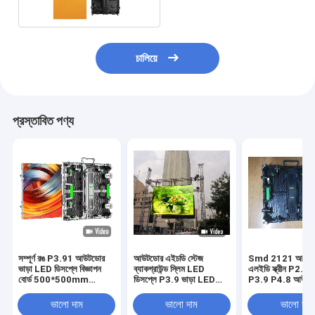
চালিয়ে
প্রস্তাবিত পণ্য
সম্পূর্ণ রঙ P3.91 আউটডোর
আউটডোর এইচডি স্টেজ
Smd 2121 আউটডোর
ভাড়া LED ডিসপ্লে বিজ্ঞাপন
ব্যাকগ্রাউন্ড স্লিম LED
এলইডি স্ক্রীন P2.6
বোর্ড 500*500mm
ডিসপ্লে P3.9 ভাড়া LED
P3.9 P4.8 আউটড
500*1000mm
ভিডিও ওয়াল প্যানেল স্ক্রীন
সাইনেজ প্যানেল
ভালো দাম
ভালো দাম
ভালো দাম