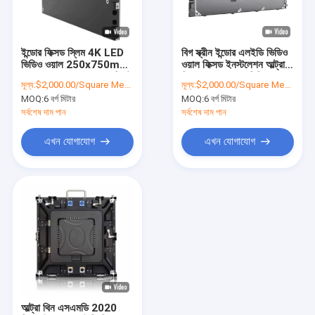
আমাদের সম্পর্কে
কারখানা ভ্রমণ
ইন্ডোর ফিক্সড স্লিম 4K LED
বিগ স্ক্রীন ইন্ডোর এলইডি ভিডিও
ভিডিও ওয়াল 250x750mm
ওয়াল ফিক্সড ইনস্টলেশন আল্ট্রা
মান নিয়ন্ত্রণ
/ 250x1000mm ক্যাবিনেট
থিন 250x1000 মিমি
মূল্য:
$2,000.00/Square Meters 6-49 Square Meters
মূল্য:
$2,000.00/Square Meters 6-49 Square Meters
MOQ:
6 বর্গ মিটার
MOQ:
6 বর্গ মিটার
যোগাযোগ করুন
সর্বশেষ দাম পান
সর্বশেষ দাম পান
খবর
এখন যোগাযোগ
এখন যোগাযোগ
উদ্ধৃতির জন্য আবেদন
আউটডোর এলইডি স্ক্রিন
বিজ্ঞাপন LED ডিসপ্লে স্ক্রীন
LED স্টেজ ব্যাকড্রপ স্ক্রীন
আল্ট্রা থিন এসএমডি 2020