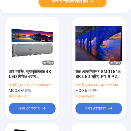
আপনার প্রয়োজনীয়তা দিন
ডাই কাস্টিং অ্যালুমিনিয়াম 4K
উচ্চ রেজোলিউশন SMD1515
LED ভিডিও ওয়াল
8K LED স্ক্রীন, P1.9 P2.6
SMD2121 HD P1.9
P3.9 ইনডোর ফিক্সড LED
মূল্য:
$2,000.00/Square Meters 6-49 Square Meters
মূল্য:
$2,000.00/Square Meters 6-49 Square Meters
2.6mm
ডিসপ্লে
MOQ:
6 বর্গ মিটার
MOQ:
6 বর্গ মিটার
সর্বশেষ দাম পান
সর্বশেষ দাম পান
এখন যোগাযোগ
এখন যোগাযোগ