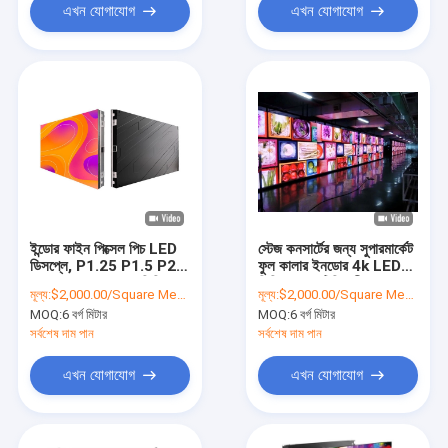
এখন যোগাযোগ
এখন যোগাযোগ
ইন্ডোর ফাইন পিক্সেল পিচ LED
স্টেজ কনসার্টের জন্য সুপারমার্কেট
ডিসপ্লে, P1.25 P1.5 P2
ফুল কালার ইনডোর 4k LED
ফুল কালার HD LED ভিডিও
ভিডিও ওয়াল টিভি স্ক্রীন
মূল্য:
$2,000.00/Square Meters 6-49 Square Meters
মূল্য:
$2,000.00/Square Meters 6-49 Square Meters
ওয়াল
MOQ:
6 বর্গ মিটার
MOQ:
6 বর্গ মিটার
সর্বশেষ দাম পান
সর্বশেষ দাম পান
এখন যোগাযোগ
এখন যোগাযোগ