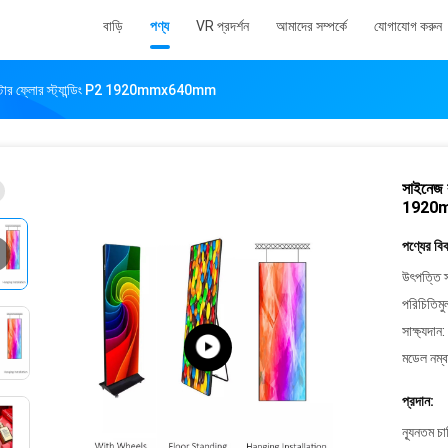
বাড়ি
পণ্য
VR প্রদর্শন
আমাদের সম্পর্কে
যোগাযোগ করুন
োস্টার ফ্লোর স্ট্যান্ডিং P2 1920mmx640mm
সাইনেজ ক
1920
পণ্যের বি
উৎপত্তি স
পরিচিতিমু
সাক্ষ্যদান:
মডেল নম্ব
প্রদান:
ন্যূনতম চ