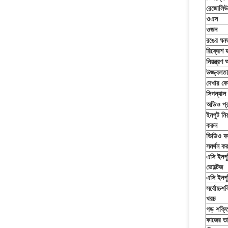
রেজোলি
ওএস
ওজন
রঙের ঘনত
রিফ্রেশ 
নিয়ন্ত্রণ
উজ্জ্বলতা
দেখার ক
সিগন্যাল
অডিও প্
ইনপুট নিয়
করুন
ভিডিও ফর
সমর্থন কর
এসি ইনপু
ভোল্টেজ
এসি ইনপু
সর্বোচ্চশক
খরচ
গড় শক্ত
কাজের তা