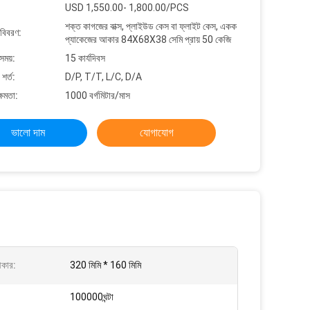
USD 1,550.00- 1,800.00/PCS
শক্ত কাগজের বাক্স, প্লাইউড কেস বা ফ্লাইট কেস, একক
 বিবরণ:
প্যাকেজের আকার 84X68X38 সেমি প্রায় 50 কেজি
সময়:
15 কার্যদিবস
শর্ত:
D/P, T/T, L/C, D/A
্ষমতা:
1000 বর্গমিটার/মাস
ভালো দাম
যোগাযোগ
কার:
320 মিমি * 160 মিমি
100000ঘন্টা