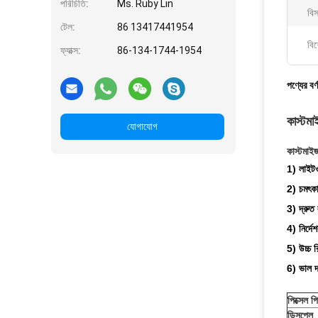
পরিচিতি:
Ms. Ruby Lin
বিস
টেল:
86 13417441954
বিশ
ফ্যাক্স:
86-134-1744-1954
পণ্যের বর্
কাস্টম
যোগাযোগ
কাস্টমা
1) লাইটওয
2) চমৎকা
3) দ্রুত
4) নির্দ
5) উচ্চ 
6) ভাল দ
পিক্সেল প
ডিসপ্লে