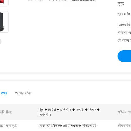
মূল্য:
প্যাকেজিং
ডেলিভারি 
পরিশোধের 
যোগানের ক
 তথ্য
পণ্যের বর্ণনা
ক্রি + নিচিয়া + এপিস্টার + অপটো + সিলান +
ইডি চিপ:
মডিউল আ
নেশনস্টার
ন্ত্রণ ব্যবস্থা:
নোভা স্টার/লিন্সন/ওয়াইসিএলসি/কালারলাইট
জীবনকাল: