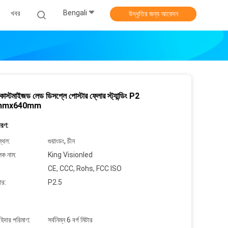
Bengali
খবর
উদ্ধৃতির জন্য আবেদন
াস্টমাইজড লেড ডিসপ্লে পোস্টার ফ্লোর স্ট্যান্ডিং P2
mmx640mm
বরণ:
্থল:
গুয়াংডং, চীন
লক নাম:
King Visionled
CE, CCC, Rohs, FCC ISO
ার:
P2.5
াহিদার পরিমাণ:
সর্বনিম্ন 6 বর্গ মিটার