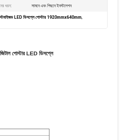
নের ধরন:
সামনে এবং পিছনে ইনস্টলেশন
াস্টমাইজড LED ডিসপ্লে পোস্টার 1920mmx640mm
,
িটাল পোস্টার LED ডিসপ্লে