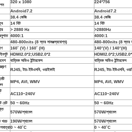
320 x 1080
224*756
উশন
Android7.2
Android7.2
38.4 কেজি
38.4 কেজি
্ব
14 বিট
14 বিট
হার
> 2880 Hz
>2880Hz
 অনুপাত
4000:1
4000:1
480-800nits (8 স্তর সামঞ্জস্যযোগ্য)
480-800nits (8 স্তর সাম
োণ
160˚ (V) / 160˚ (H)
140°(V) / 140°(H)
 ইনপুট
HDMI2.0*2;USB2.0*2
HDMI2.0*2;USB2.0
রবেশ
বাহ্যিক অডিও ইন্টারফেস
বাহ্যিক অডিও ইন্টারফেস
ন্ত্রণ
RJ45, টাচ-ইউএসবি, ওয়াইফাই
RJ45, টাচ-ইউএসবি, ওয়া
্মেট
MP4, AVI, WMV
MP4, AVI, WMV
ুন
ট
AC110~240V
AC110~240V
ট রেট
50 ~ 60Hz
50 ~ 60Hz
্তি
570W/প্যানেল
570W/প্যানেল
ি খরচ
190W/প্যানেল
570W/প্যানেল
পমাত্রা
0 ~ 40˚C
0 ~ 40˚C