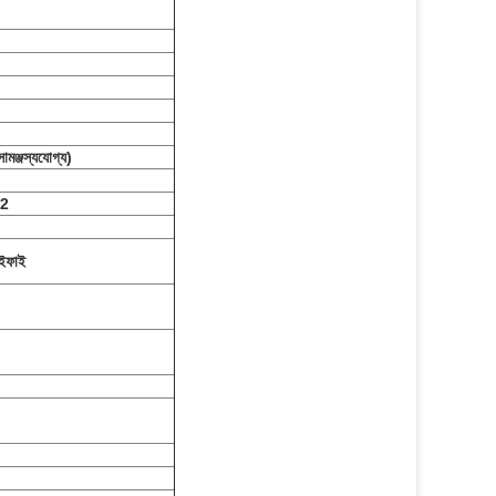
ঞ্জস্যযোগ্য)
*2
ইফাই