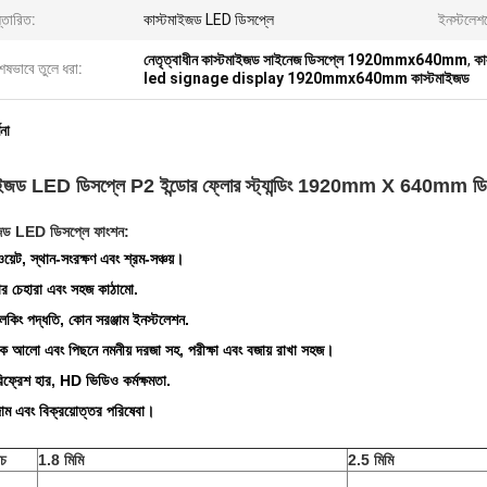
্তারিত:
কাস্টমাইজড LED ডিসপ্লে
ইনস্টলেশ
নেতৃত্বাধীন কাস্টমাইজড সাইনেজ ডিসপ্লে 1920mmx640mm
,
ক
েষভাবে তুলে ধরা:
led signage display 1920mmx640mm কাস্টমাইজড
ণনা
াইজড LED ডিসপ্লে P2 ইন্ডোর ফ্লোর স্ট্যান্ডিং 1920mm X 640mm ডিজ
ইজড LED ডিসপ্লে ফাংশন:
়েট, স্থান-সংরক্ষণ এবং শ্রম-সঞ্চয়।
র চেহারা এবং সহজ কাঠামো.
 লকিং পদ্ধতি, কোন সরঞ্জাম ইনস্টলেশন.
েশক আলো এবং পিছনে নমনীয় দরজা সহ, পরীক্ষা এবং বজায় রাখা সহজ।
রিফ্রেশ হার, HD ভিডিও কর্মক্ষমতা.
াম এবং বিক্রয়োত্তর পরিষেবা।
িচ
1.8 মিমি
2.5 মিমি