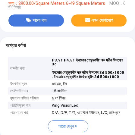
মূল্য：$900.00/Square Meters 6-49 Square Meters
MOQ：6
বর্গ মিটার
ভালো দাম
এখন যোগাযোগ
পণ্যের বর্ণনা
P3.91 P4.81 ইনডোর নেতৃত্বাধীন বড় স্ক্রীন ডিসপ্লে
3d
,
লক্ষণীয় করা
ইনডোর নেতৃত্বাধীন বড় স্ক্রীন ডিসপ্লে 3d 500x1000
,
ইনডোর নেতৃত্বাধীন ভিডিও স্ক্রীন 3d 500x1000
উৎপত্তি স্থল
গুয়াংডং, চীন
ডেলিভারি সময়
15 কার্যদিবস
ন্যূনতম চাহিদার পরিমাণ
6 বর্গ মিটার
পরিচিতিমুলক নাম
King VisionLed
পরিশোধের শর্ত
D/A, D/P, T/T, ওয়েস্টার্ন ইউনিয়ন, L/C, মানিগ্রাম
আরো দেখুন