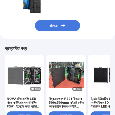
500x1000
চালিয়ে
প্রস্তাবিত পণ্য
NOVA টেকনোলজি LED
বিক্রয়ের জন্য P391 ইনডোর
ইন্ডোর ইন্টারেক্টিভ LED 
স্ক্রিন আউটডোর ক্যাপাসিটিভ
500x500mm এইচডি স্টেজ
কাস্টমাইজড 3D VR
P391 ইভেন্টের জন্য আল্ট্রা
ব্যাকগ্রাউন্ড স্লিম এলইডি
ইমারসিভ LED প্যানে
পাতলা LED স্ক্রিন স্ক্রিন ব্যাক
ডিসপ্লে P3.9 ভাড়া এলইডি
ক্যাবিনেট
ড্রপ
ভিডিও ওয়াল প্যানেল স্ক্রিন