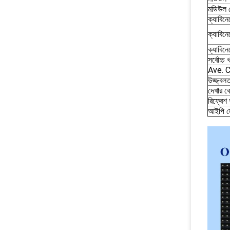
মডিউল 
ক্যাবিন
ক্যাবিন
ক্যাবিন
সর্বোচ্
Ave. 
উজ্জ্বলত
দেখার ক
রিফ্রেশ 
আইপি ল