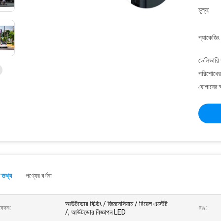
মূল্য:
প্যাকেজিং
ডেলিভারি 
পরিশোধের 
যোগানের ক
 তথ্য
পণ্যের বর্ণনা
আউটডোর বিল্ডিং / জিমনেসিয়াম / রিয়েল এস্টেট
েদন:
রঙ:
/, আউটডোর বিজ্ঞাপন LED