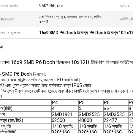
যানেলের আকার:
960*960mm
ব্যবহার:
মঞ্চ, গির্জার নেতৃত্বে, সম্মেলন, ফ্যাশন শো, লাইভ
েদন করতে:
আইপি রে
কনসার্ট
েষভাবে তুলে ধরা:
16x9 SMD P6 Dooh ডিসপ্লে
,
P6 Dooh ডিসপ্লে 10ftx1
ণনা
 পেশা 16x9 SMD P6 Dooh ডিসপ্লে 10x12ft টিভি বিগ বিলবোর্ড আউটডোর ড
রিত SMD P6 Dooh ডিসপ্লে:
ষা কভার এবং স্ট্যান্ড সমর্থন সহ সমস্ত LED ক্যাবিনেট।
ী এবং ধুলো-প্রমাণ ক্ষমতা উচ্চ কর্মক্ষমতা জন্য IP65 গ্রেড.
িসপ্লে উল্লম্বভাবে সেট করা হয়েছে এবং বাঁক কোণটি সর্বোত্তম সম্ভাব্য দেখার কোণ এবং
োণ
P4
P5
P6
P
পিচ(মিমি)
4
5
৬.৬৭
8
িপস
SMD1921
SMD2525
SMD3535
S
 ঘনত্ব (ডট/মি2)
62500
40000
22477
1
 পদ্ধতি
1/10 স্ক্যানিং
1/8 স্ক্যানিং
1/6 স্ক্যানিং
1/5
সাইজ(মিমি)
320*160
320*160
320*160
3