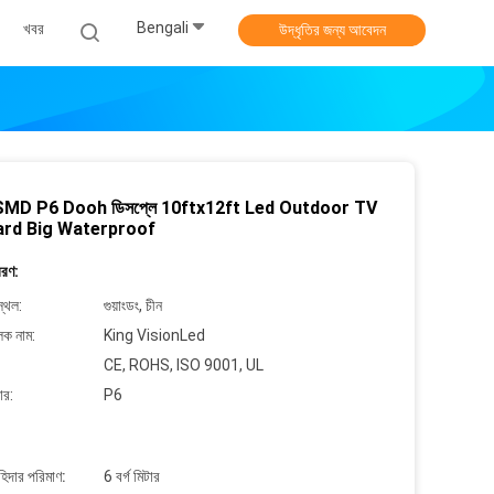
Bengali
খবর
উদ্ধৃতির জন্য আবেদন
SMD P6 Dooh ডিসপ্লে 10ftx12ft Led Outdoor TV
oard Big Waterproof
বরণ:
্থল:
গুয়াংডং, চীন
লক নাম:
King VisionLed
CE, ROHS, ISO 9001, UL
ার:
P6
াহিদার পরিমাণ:
6 বর্গ মিটার