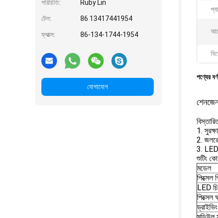
পরিচিতি:
Ruby Lin
প্
টেল:
86 13417441954
আব
ফ্যাক্স:
86-134-1744-1954
বিশ
পণ্যের বর্
যোগাযোগ
শেনজেন
বিস্তা
1. সুরক্
2. জলরোধ
3. LED ড
শুটিং ক
মডেল
পিক্সেল 
LED চ
পিক্সেল
ড্রাইভিং
মডিউল 