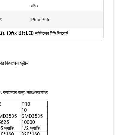
বাইরে
ট:
IP65/IP65
2ft
,
10ftx12ft LED আউটডোর টিভি বিলবোর্ড
িসপ্লে স্ক্রীন
 ক্যামেরার জন্য সামঞ্জস্যযোগ্য
8
P10
10
MD3535
SMD3535
5625
10000
 স্ক্যানিং
1/2 স্ক্যানিং
20*160
320*160