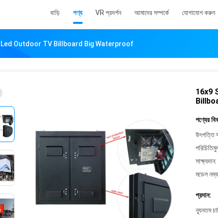
বাড়ি
পণ্য
VR প্রদর্শন
আমাদের সম্পর্কে
যোগাযোগ করুন
t Led Outdoor TV Billboard Big Waterproof
16x9 
Billb
পণ্যের বি
উৎপত্তি স
পরিচিতিমু
সাক্ষ্যদান:
মডেল নম্ব
প্রদান:
ন্যূনতম চ