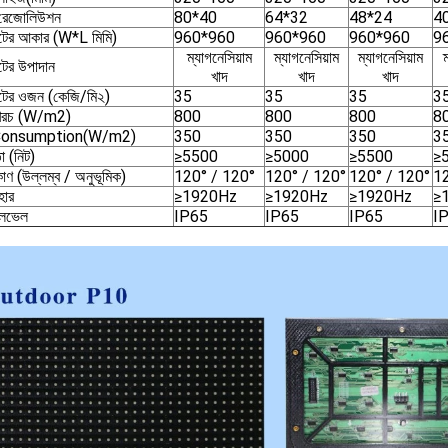
রেজোলিউশন
80*40
64*32
48*24
4
েটের আকার (W*L মিমি)
960*960
960*960
960*960
9
ম্যাগনেসিয়াম
ম্যাগনেসিয়াম
ম্যাগনেসিয়াম
ম
েটের উপাদান
খাদ
খাদ
খাদ
েটের ওজন (কেজি/মি২)
35
35
35
3
চ খরচ (W/m2)
800
800
800
8
Consumption(W/m2)
350
350
350
3
া (নিট)
≥5500
≥5000
≥5500
≥
োণ (উল্লম্ব / অনুভূমিক)
120° / 120°
120° / 120°
120° / 120°
12
হার
≥1920Hz
≥1920Hz
≥1920Hz
≥
েভেল
IP65
IP65
IP65
I