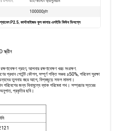
ের উপাদান:
ডাই-কাস্টিং অ্যালুমিয়াম
100000ঘন্টা
ন প্যানেল P2.5
,
কাস্টমাইজড ফুল কালার এলইডি কিউব ডিসপ্লে
স্ক্রীন
রক্ষণাবেক্ষণ গ্রহণ, আপনার রক্ষণাবেক্ষণ খরচ সংরক্ষণ.
 প্রধান পেটেন্ট কৌশল, সম্পূর্ণ শক্তি সঞ্চয় ≥50%, পরিবেশ সুরক্ষা
্যদের তুলনায় বছর আগে, বিশ্বজুড়ে সফল মামলা।
ন পরিবেশের জন্য বিনামূল্যে ব্যাক পরিষেবা পথ। সম্প্রচার স্তরের
র অনুপাত, প্রকৃতির ছবি।
িমি
2121