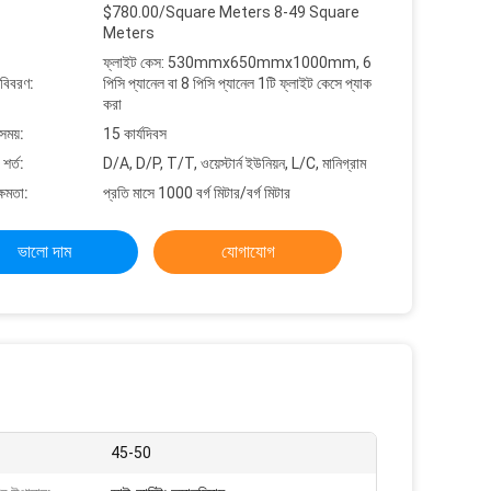
$780.00/Square Meters 8-49 Square
Meters
ফ্লাইট কেস: 530mmx650mmx1000mm, 6
 বিবরণ:
পিসি প্যানেল বা 8 পিসি প্যানেল 1টি ফ্লাইট কেসে প্যাক
করা
সময়:
15 কার্যদিবস
শর্ত:
D/A, D/P, T/T, ওয়েস্টার্ন ইউনিয়ন, L/C, মানিগ্রাম
্ষমতা:
প্রতি মাসে 1000 বর্গ মিটার/বর্গ মিটার
ভালো দাম
যোগাযোগ
45-50