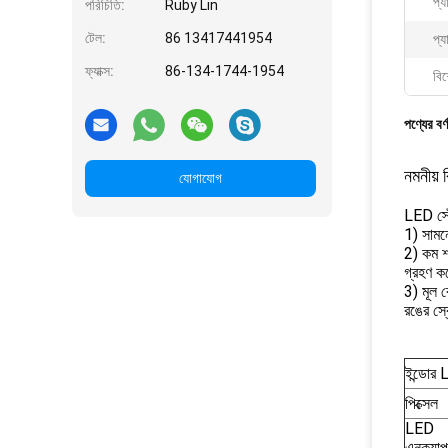
প্য
পরিচিতি:
Ruby Lin
টেল:
86 13417441954
প্য
ফ্যাক্স:
86-134-1744-1954
বিশ
পণ্যের বর্
নমনীয় 
যোগাযোগ
LED স্টে
1) সামনে
2) কম শক
গ্রহণ ক
3) মূল ক
রঙের স্ক
ইন্ডোর L
পিক্সেল
LED
এনক্যাপ