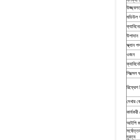
উজ্জ্বলত
মডিউল 
ক্যাবিন
উপাদান
স্ক্যান প
ওজন
ক্যাবিন
পিক্সেল 
রিফ্রেশ ফ
দেখার 
কার্যকরী
আইপি জ
সর্বোত্ত
দূরত্ব