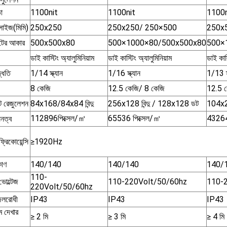
া
1100nit
1100nit
1100n
সাইজ(মিমি)
250x250
250x250/ 250×500
250x
েটের আকার
500x500x80
500×1000×80/500x500x80
500×
ডাই কাস্টিং অ্যালুমিনিয়াম
ডাই কাস্টিং অ্যালুমিনিয়াম
ডাই কাস্
দ্ধতি
1/14 স্ক্যান
1/16 স্ক্যান
1/13 স্
8 কেজি
12.5 কেজি/ 8 কেজি
12.5 ক
েট রেজুলেশন
84x168/84x84 বিন্দু
256x128 বিন্দু / 128x128 ডট
104x
112896পিক্সেল/㎡
65536 পিক্সেল/㎡
43264
ঘনত্ব
্রিকোয়েন্সি
≥1920Hz
কোণ
140/140
140/140
140/
110-
 ভোল্টেজ
110-220Volt/50/60hz
110-
220Volt/50/60hz
লরোধী
IP43
IP43
IP43
ম দেখার
≥ 2 মি
≥ 3 মি
≥ 4 মি