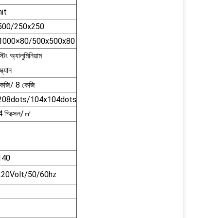
it
500/250x250
1000×80/500x500x80
টিং অ্যালুমিনিয়াম
ক্যান
েজি/ 8 কেজি
208dots/104x104dots
 পিক্সেল/㎡
140
220Volt/50/60hz