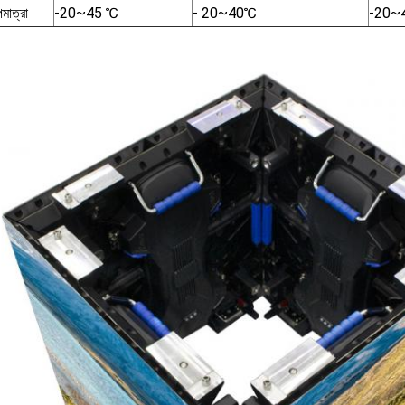
মাত্রা
-20~45 ℃
- 20~40℃
-20~