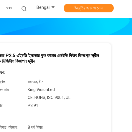
Bengali
খবর
উদ্ধৃতির জন্য আবেদন
ইজড P2.5 এইচডি ইনডোর ফুল কালার এলইডি কিউব ডিসপ্লে স্ক্রীন
ভ ডিজিটাল বিজ্ঞাপন স্ক্রীন
বরণ:
্থল:
গুয়াংডং, চীন
লক নাম:
King VisionLed
CE, ROHS, ISO 9001, UL
ার:
P3.91
াহিদার পরিমাণ:
8 বর্গ মিটার