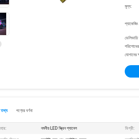
মূল্য:
প্যাকেজিং
ডেলিভারি 
পরিশোধের 
যোগানের ক
 তথ্য
পণ্যের বর্ণনা
বহার:
নমনীয় LED স্ক্রিন প্যানেল
ডিগ্রী: