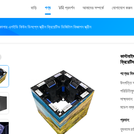
বাড়ি
পণ্য
VR প্রদর্শন
আমাদের সম্পর্কে
যোগাযোগ করুন
 এলইডি কিউব ডিসপ্লে স্ক্রীন ক্রিয়েটিভ ডিজিটাল বিজ্ঞাপন স্ক্রীন
কাস্টমা
ক্রিয়েটি
পণ্যের বি
উৎপত্তি স
পরিচিতিমু
সাক্ষ্যদান:
মডেল নম্ব
প্রদান:
ন্যূনতম চ