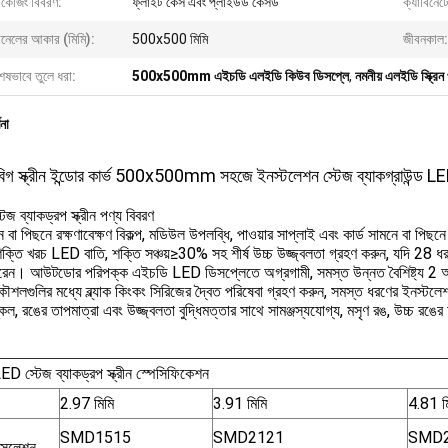
াকেজিং বিবরণ:
ফ্লাইট কেস এবং প্লাইউড কেসড
ক্যাবিনেট
ানেলের আকার (মিমি):
500x500 মিমি
জীবনকাল:
েষভাবে তুলে ধরা:
500x500mm এইচডি এলইডি কিউব ডিসপ্লে
,
নমনীয় এলইডি স্ক্রি
ণনা
বিগ স্ক্রীন ইন্ডোর কার্ভ 500x500mm সহজে ইনস্টলেশন স্টেজ ব্যাকগ্রাউন্ড LED 
জ ব্যাকড্রপ স্ক্রীন পণ্য বিবরণ
 বা পিছনে রক্ষণাবেক্ষণ বিকল্প, মডিউল উপলব্ধি, পাওয়ার সাপ্লাই এবং কার্ড সামনে বা পিছনে 
্তি খরচ LED বাতি, শক্তি সঞ্চয়≥30% সহ শীর্ষ উচ্চ উজ্জ্বলতা গ্রহণ করুন, যদি 28 ধরণের
রেন। আউটডোর পরিপক্ক এইচডি LED ডিসপ্লেতে অগ্রগামী, সমস্ত উন্নত বৈশিষ্ট্য 2 অন
ৌশলগুলির মধ্যে ব্ল্যাক কিংকং সিরিজের দ্বৈত পরিষেবা গ্রহণ করুন, সমস্ত ধরণের ইনস্টলেশ
েল, রঙের তাপমাত্রা এবং উজ্জ্বলতা বুদ্ধিমত্তার সাথে সামঞ্জস্যযোগ্য, মসৃণ রঙ, উচ্চ রঙে
ED স্টেজ ব্যাকড্রপ স্ক্রীন স্পেসিফিকেশন
2.97 মিমি
3.91 মিমি
4.81 ম
SMD1515
SMD2121
SMD
সুলেশন