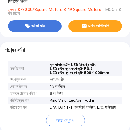
ডিসপ্লে স্ক্রীন
মূল্য：$780.00/Square Meters 8-49 Square Meters
MOQ：8
বর্গ মিটার
ভালো দাম
এখন যোগাযোগ
পণ্যের বর্ণনা
,
ফুল কালার রেন্টাল LED ডিসপ্লে স্ক্রীন
লক্ষণীয় করা
,
LED স্টেজ ব্যাকড্রপ স্ক্রীন P3.9
LED স্টেজ ব্যাকড্রপ স্ক্রীন 500*1000mm
উৎপত্তি স্থল
গুয়াংডং, চীন
ডেলিভারি সময়
15 কার্যদিবস
ন্যূনতম চাহিদার পরিমাণ
8 বর্গ মিটার
পরিচিতিমুলক নাম
King VisionLed/oem/odm
পরিশোধের শর্ত
D/A, D/P, T/T, ওয়েস্টার্ন ইউনিয়ন, L/C, মানিগ্রাম
আরো দেখুন