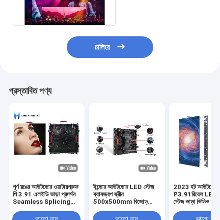
ডিসপ্লে স্ক্রীন
চালিয়ে
প্রস্তাবিত পণ্য
পূর্ণ রঙের আউটডোর ওয়াটারপ্রুফ
ইন্ডোর আউটডোর LED স্টেজ
2023 হট আউটডোর
পি 3.91 এলইডি ভাড়া প্রদর্শন
ব্যাকড্রপ স্ক্রীন
P3.91রিয়েল LED স্ক
Seamless Splicing
500x500mm বিজোড়
স্টেজ ভাড়া ভিডিও ওয়া
কাস্টম ডাই-কাস্ট অ্যালুমিনিয়াম
স্প্লিসিং ভাড়া LED স্ক্রীন
500x1000 মিমি বহ
নেতৃত্বাধীন ভিডিও ওয়াল প্যানেল
LED ডিসপ্লে প্যানেল 
ভালো দাম
ভালো দাম
ভালো দাম